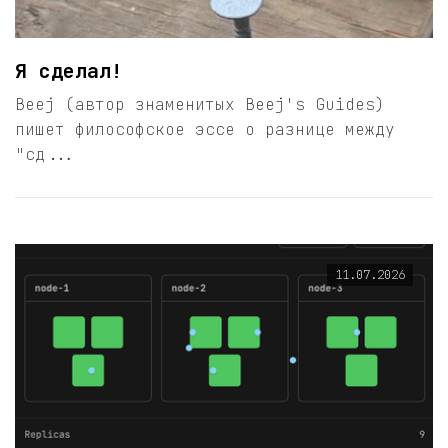
Я сделал!
Beej (автор знаменитых Beej's Guides)
пишет философское эссе о разнице между
"сд...
11.07.2026