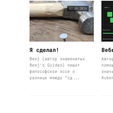
02.08.2026
Я сделал!
Веб
Beej (автор знаменитых
Авто
Beej's Guides) пишет
помо
философское эссе о
знач
разнице между "сд...
Kube