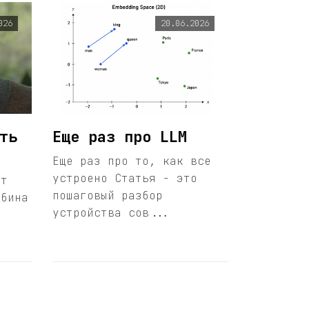
026
20.06.2026
ть
Еще раз про LLM
Еще раз про то, как все
устроено Статья - это
ет
пошаговый разбор
обина
устройства сов...