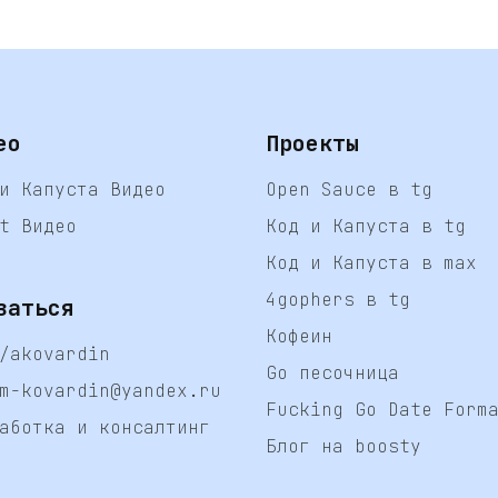
ео
Проекты
и Капуста Видео
Open Sauce в tg
t Видео
Код и Капуста в tg
Код и Капуста в max
4gophers в tg
заться
Кофеин
/akovardin
Go песочница
m-kovardin@yandex.ru
Fucking Go Date Form
аботка и консалтинг
Блог на boosty