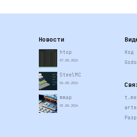
Новости
Вид
htop
Код 
07.08.2026
Godo
SteelMC
Свя
06.08.2026
mmap
t.me
05.08.2026
arte
Разр