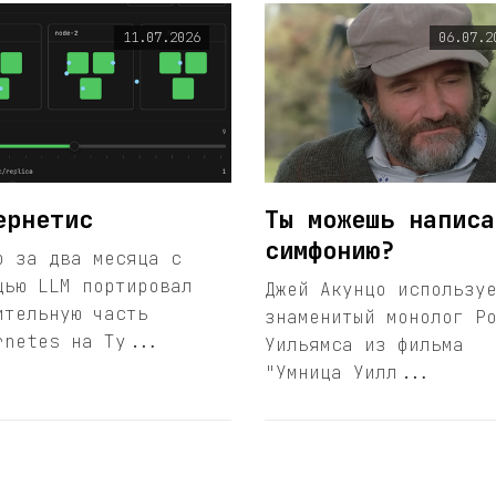
11.07.2026
06.07.2
ернетис
Ты можешь написа
симфонию?
р за два месяца с
щью LLM портировал
Джей Акунцо использу
ительную часть
знаменитый монолог Р
rnetes на Ty...
Уильямса из фильма
"Умница Уилл...