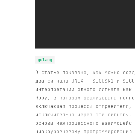
golang
В статье показано, как можно созд
два сигнала UNIX — SIGUSR1 и SIGU
интерпретации одного сигнала как 
Ruby, в котором реализована полно
включающая процессы отправителя, 
исключительно через эти сигналы. 
основы межпроцессного взаимодейст
низкоуровневому программированию 