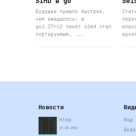
SIMD в go
Swi
Будущее пришло быстрее,
Стат
чем ожидалось: в
пере
go1.27rc2 пакет simd стал
клас
портируемым, ...
архи
Новости
Вид
htop
Код 
07.08.2026
Godo