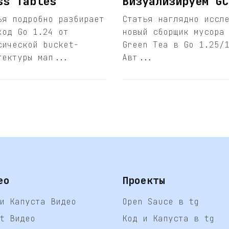
ss Tables
Визуализируем GC
ья подробно разбирает
Статья наглядно иссл
ход Go 1.24 от
новый сборщик мусора
сической bucket-
Green Tea в Go 1.25/
тектуры мап...
Авт...
ео
Проекты
и Капуста Видео
Open Sauce в tg
t Видео
Код и Капуста в tg