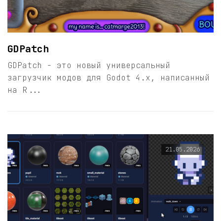
GDPatch
GDPatch - это новый универсальный
загрузчик модов для Godot 4.x, написанный
на R...
21.05.2026