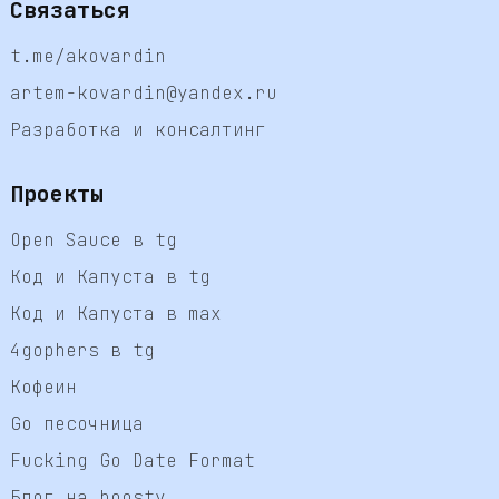
Связаться
t.me/akovardin
artem-kovardin@yandex.ru
Разработка и консалтинг
Проекты
Open Sauce в tg
Код и Капуста в tg
Код и Капуста в max
4gophers в tg
Кофеин
Go песочница
Fucking Go Date Format
Блог на boosty