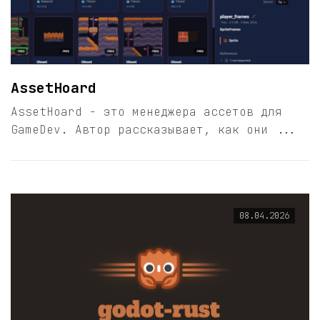
AssetHoard
AssetHoard - это менеджера ассетов для
GameDev. Автор рассказывает, как они ...
08.04.2026