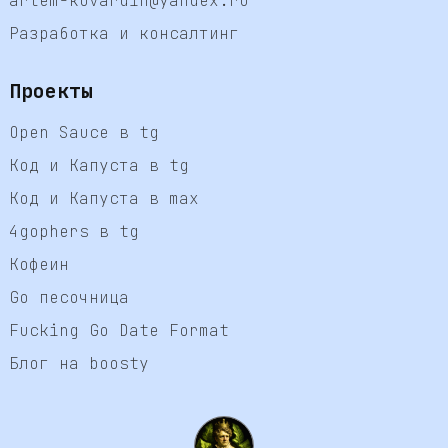
artem-kovardin@yandex.ru
Разработка и консалтинг
Проекты
Open Sauce в tg
Код и Капуста в tg
Код и Капуста в max
4gophers в tg
Кофеин
Go песочница
Fucking Go Date Format
Блог на boosty