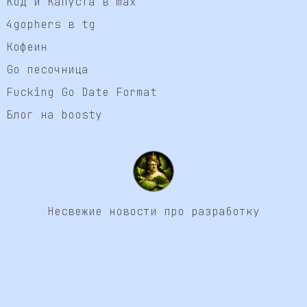
Код и Капуста в max
4gophers в tg
Кофеин
Go песочница
Fucking Go Date Format
Блог на boosty
Несвежие новости про разработку