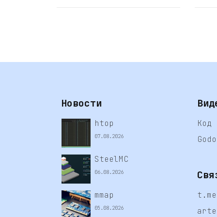
Новости
Вид
htop
Код 
07.08.2026
Godo
SteelMC
Свя
06.08.2026
mmap
t.me
05.08.2026
arte