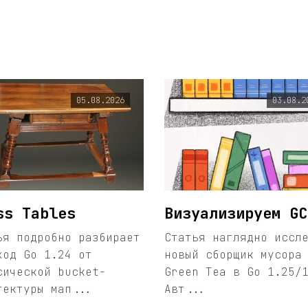
05.08.2026
03.08.2
ss Tables
Визуализируем GC
ья подробно разбирает
Статья наглядно иссл
ход Go 1.24 от
новый сборщик мусора
сической bucket-
Green Tea в Go 1.25/
тектуры мап...
Авт...