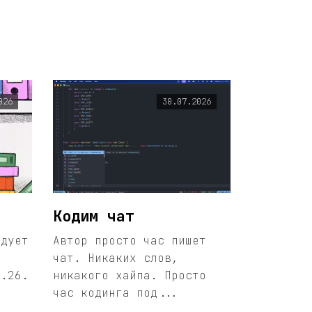
026
30.07.2026
Кодим чат
едует
Автор просто час пишет
чат. Никаких слов,
1.26.
никакого хайпа. Просто
час кодинга под...