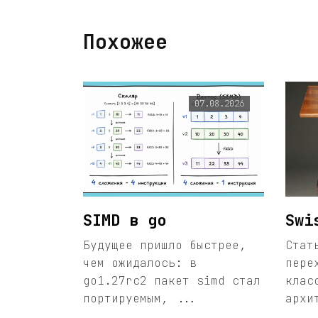
Похожее
07.08.2026
SIMD в go
Swi
Будущее пришло быстрее,
Стат
чем ожидалось: в
пере
go1.27rc2 пакет simd стал
клас
портируемым, ...
архи