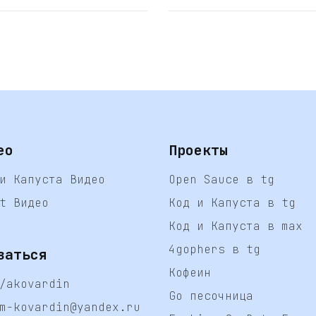
ео
Проекты
и Капуста Видео
Open Sauce в tg
t Видео
Код и Капуста в tg
Код и Капуста в max
4gophers в tg
заться
Кофеин
/akovardin
Go песочница
m-kovardin@yandex.ru