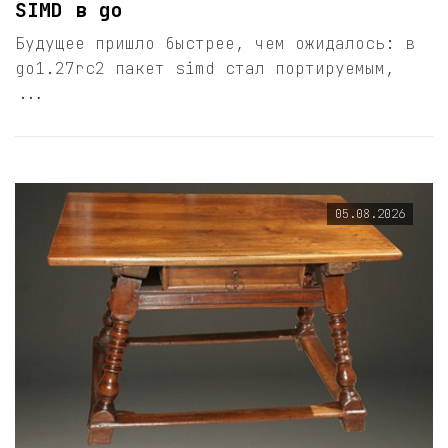
SIMD в go
Будущее пришло быстрее, чем ожидалось: в
go1.27rc2 пакет simd стал портируемым,
...
05.08.2026