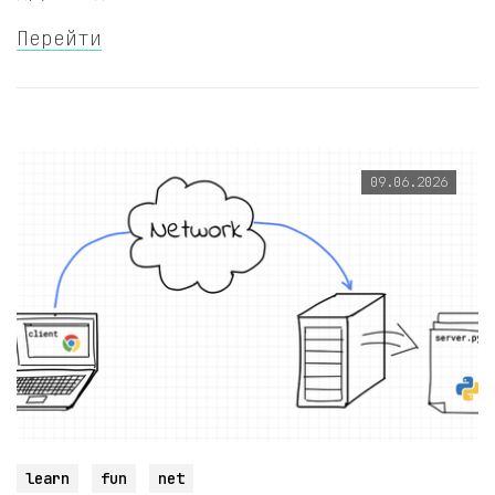
Перейти
09.06.2026
learn
fun
net