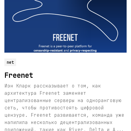
net
Freenet
Иэн Кларк рассказывает о том, как
архитектура Freenet заменяет
централизованные серверы на одноранговую
сеть, чтобы противостоять цифровой
цензуре. Freenet развивается, команда уже
напилила несколько децентрализованных
приложений, такие как River, Delta и A...