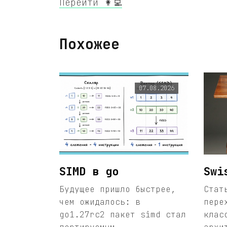
Перейти 👩‍💻
Похожее
07.08.2026
SIMD в go
Swi
Будущее пришло быстрее,
Стат
чем ожидалось: в
пере
go1.27rc2 пакет simd стал
клас