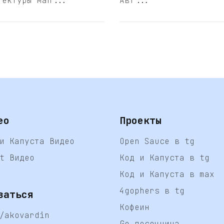
тектуры мап...
Авт...
ео
Проекты
и Капуста Видео
Open Sauce в tg
t Видео
Код и Капуста в tg
Код и Капуста в max
4gophers в tg
заться
Кофеин
/akovardin
Go песочница