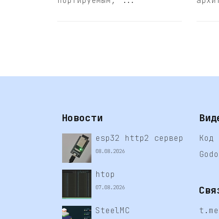
портируемым, ...
архи
Новости
Вид
esp32 http2 сервер
Код 
08.08.2026
Godo
htop
Свя
07.08.2026
SteelMC
t.me