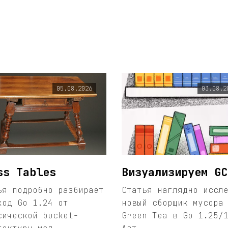
05.08.2026
03.08.2
ss Tables
Визуализируем GC
ья подробно разбирает
Статья наглядно иссл
ход Go 1.24 от
новый сборщик мусора
сической bucket-
Green Tea в Go 1.25/