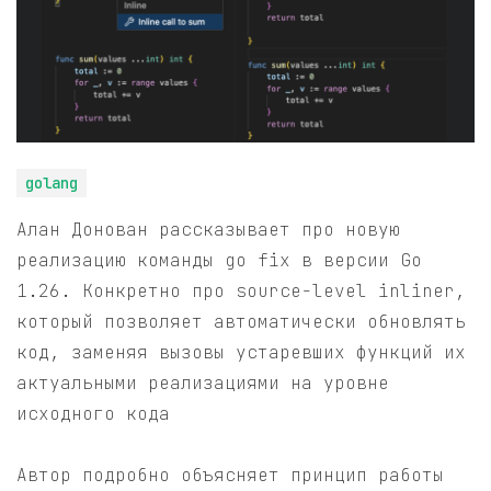
golang
Алан Донован рассказывает про новую
реализацию команды go fix в версии Go
1.26. Конкретно про source-level inliner,
который позволяет автоматически обновлять
код, заменяя вызовы устаревших функций их
актуальными реализациями на уровне
исходного кода
Автор подробно объясняет принцип работы