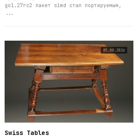
go1.27rc2 пакет simd стал портируемым,
...
05.08.2026
Swiss Tables