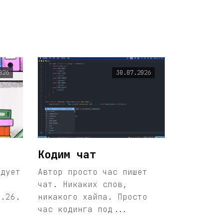
026
30.07.2026
Кодим чат
едует
Автор просто час пишет
чат. Никаких слов,
1.26.
никакого хайпа. Просто
час кодинга под...