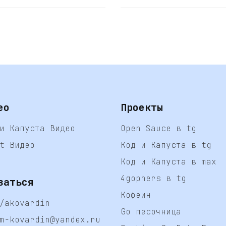
ео
Проекты
и Капуста Видео
Open Sauce в tg
t Видео
Код и Капуста в tg
Код и Капуста в max
4gophers в tg
заться
Кофеин
/akovardin
Go песочница
m-kovardin@yandex.ru