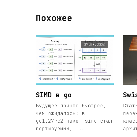
Похожее
07.08.2026
SIMD в go
Swi
Будущее пришло быстрее,
Стат
чем ожидалось: в
пере
go1.27rc2 пакет simd стал
клас
портируемым, ...
архи