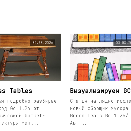
05.08.2026
03.08.2
ss Tables
Визуализируем GC
ья подробно разбирает
Статья наглядно иссл
ход Go 1.24 от
новый сборщик мусора
сической bucket-
Green Tea в Go 1.25/
тектуры мап...
Авт...