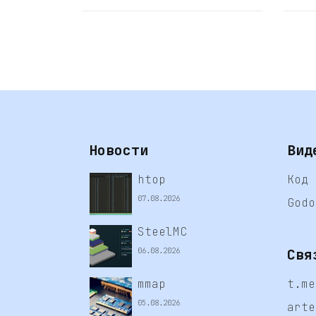
Новости
Вид
htop
Код 
07.08.2026
Godo
SteelMC
Свя
06.08.2026
mmap
t.me
05.08.2026
arte