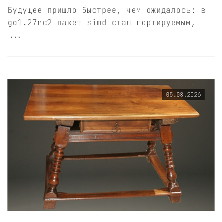
Будущее пришло быстрее, чем ожидалось: в
go1.27rc2 пакет simd стал портируемым,
...
05.08.2026