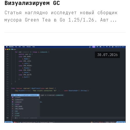
Визуализируем GC
Статья наглядно исследует новый сборщик
мусора Green Tea в Go 1.25/1.26. Авт...
30.07.2026