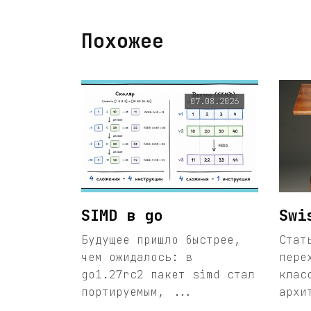
Похожее
07.08.2026
SIMD в go
Swi
Будущее пришло быстрее,
Стат
чем ожидалось: в
пере
go1.27rc2 пакет simd стал
клас
портируемым, ...
архи