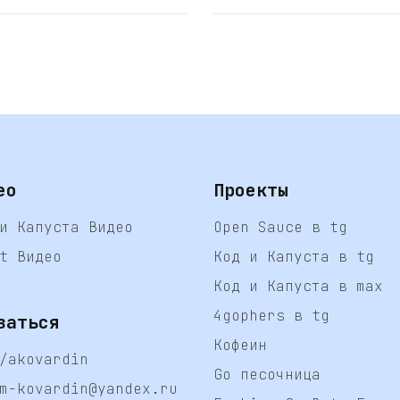
ео
Проекты
и Капуста Видео
Open Sauce в tg
t Видео
Код и Капуста в tg
Код и Капуста в max
4gophers в tg
заться
Кофеин
/akovardin
Go песочница
m-kovardin@yandex.ru