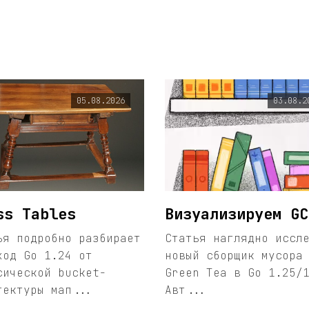
05.08.2026
03.08.2
ss Tables
Визуализируем GC
ья подробно разбирает
Статья наглядно иссл
ход Go 1.24 от
новый сборщик мусора
сической bucket-
Green Tea в Go 1.25/
тектуры мап...
Авт...