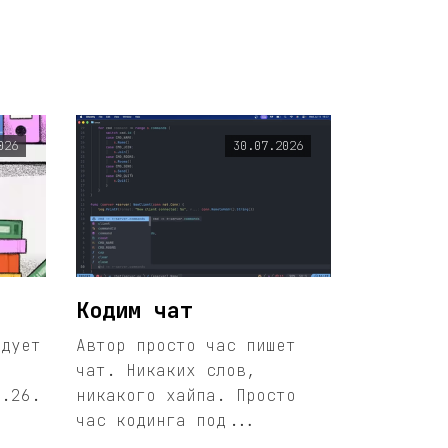
026
30.07.2026
Кодим чат
едует
Автор просто час пишет
чат. Никаких слов,
1.26.
никакого хайпа. Просто
час кодинга под...