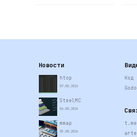
Новости
Вид
htop
Код 
07.08.2026
Godo
SteelMC
Свя
06.08.2026
mmap
t.me
05.08.2026
arte