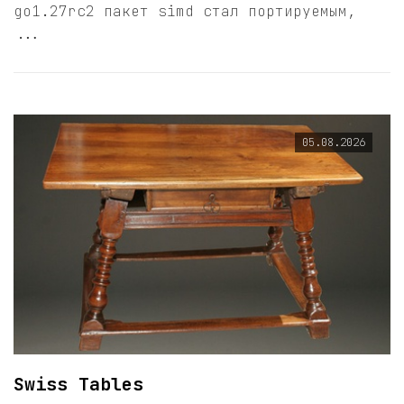
go1.27rc2 пакет simd стал портируемым,
...
05.08.2026
Swiss Tables