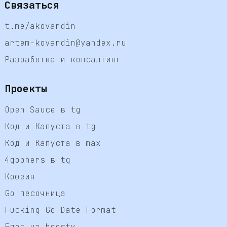
Связаться
t.me/akovardin
artem-kovardin@yandex.ru
Разработка и консалтинг
Проекты
Open Sauce в tg
Код и Капуста в tg
Код и Капуста в max
4gophers в tg
Кофеин
Go песочница
Fucking Go Date Format
Блог на boosty