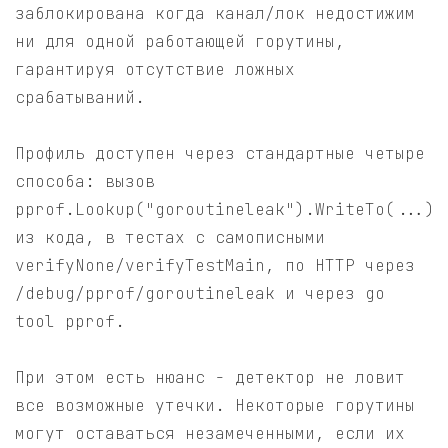
заблокирована когда канал/лок недостижим
ни для одной работающей горутины,
гарантируя отсутствие ложных
срабатываний.
Профиль доступен через стандартные четыре
способа: вызов
pprof.Lookup("goroutineleak").WriteTo(...)
из кода, в тестах с самописными
verifyNone/verifyTestMain, по HTTP через
/debug/pprof/goroutineleak и через go
tool pprof.
При этом есть нюанс - детектор не ловит
все возможные утечки. Некоторые горутины
могут оставаться незамеченными, если их