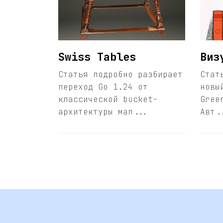
Swiss Tables
Виз
Статья подробно разбирает
Стат
переход Go 1.24 от
новы
классической bucket-
Gree
архитектуры мап...
Авт.