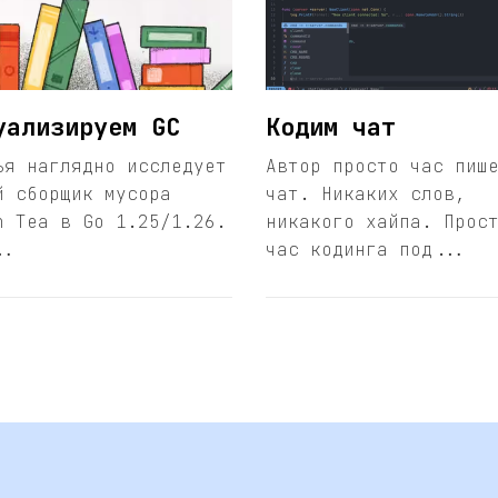
уализируем GC
Кодим чат
ья наглядно исследует
Автор просто час пиш
й сборщик мусора
чат. Никаких слов,
n Tea в Go 1.25/1.26.
никакого хайпа. Прос
..
час кодинга под...