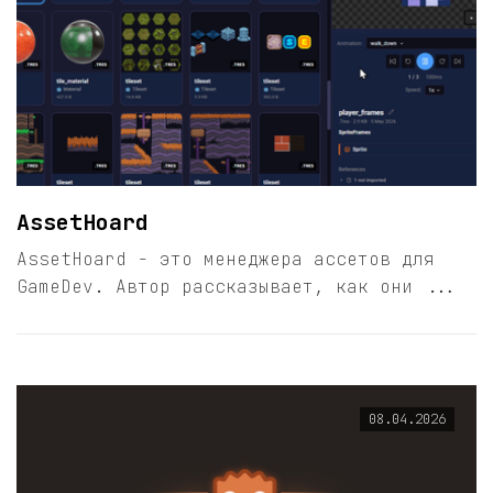
AssetHoard
AssetHoard - это менеджера ассетов для
GameDev. Автор рассказывает, как они ...
08.04.2026