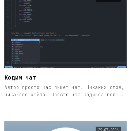
Кодим чат
Автор просто час пишет чат. Никаких слов,
никакого хайпа. Просто час кодинга под...
29.07.2026