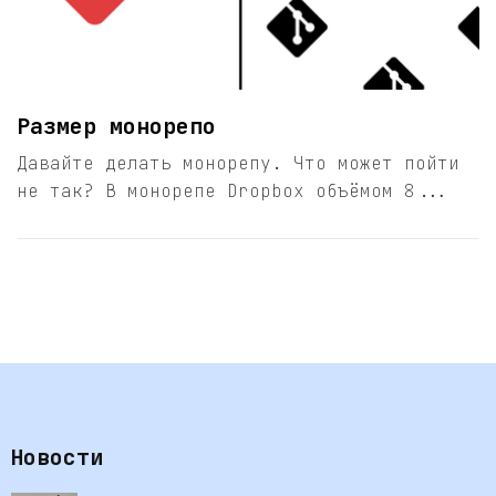
Размер монорепо
Давайте делать монорепу. Что может пойти
не так? В монорепе Dropbox объёмом 8...
Новости