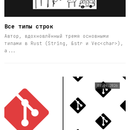
Все типы строк
Автор, вдохновлённый тремя основными
типами в Rust (String, &str и Vec<char>),
а...
08.04.2026