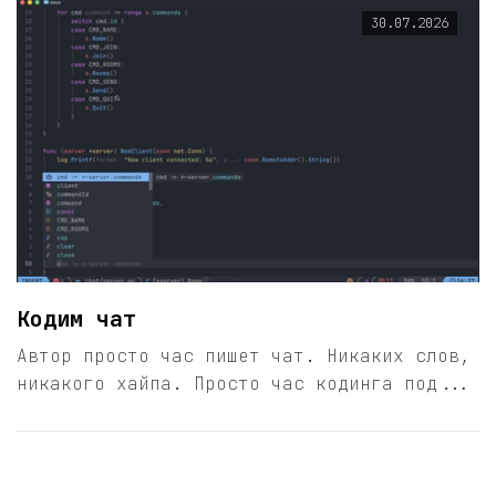
30.07.2026
Кодим чат
Автор просто час пишет чат. Никаких слов,
никакого хайпа. Просто час кодинга под...