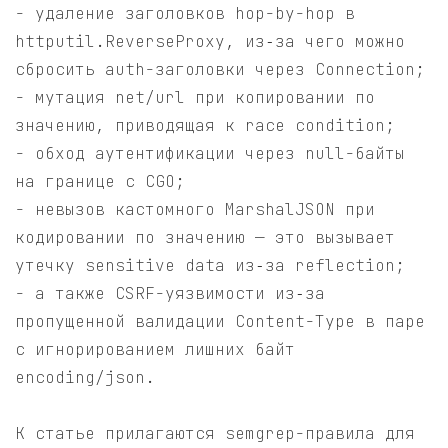
- удаление заголовков hop-by-hop в
httputil.ReverseProxy, из‑за чего можно
сбросить auth-заголовки через Connection;
- мутация net/url при копировании по
значению, приводящая к race condition;
- обход аутентификации через null-байты
на границе с CGO;
- невызов кастомного MarshalJSON при
кодировании по значению — это вызывает
утечку sensitive data из‑за reflection;
- а также CSRF-уязвимости из‑за
пропущенной валидации Content-Type в паре
с игнорированием лишних байт
encoding/json.
К статье прилагаются semgrep-правила для