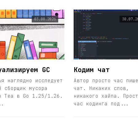
03.08.2026
30.07.2
уализируем GC
Кодим чат
ья наглядно исследует
Автор просто час пиш
й сборщик мусора
чат. Никаких слов,
n Tea в Go 1.25/1.26.
никакого хайпа. Прос
..
час кодинга под...