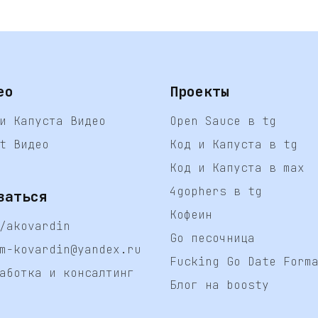
ео
Проекты
и Капуста Видео
Open Sauce в tg
t Видео
Код и Капуста в tg
Код и Капуста в max
4gophers в tg
заться
Кофеин
/akovardin
Go песочница
m-kovardin@yandex.ru
Fucking Go Date Form
аботка и консалтинг
Блог на boosty