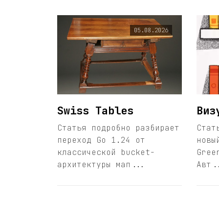
05.08.2026
Swiss Tables
Виз
Статья подробно разбирает
Стат
переход Go 1.24 от
новы
классической bucket-
Gree
архитектуры мап...
Авт.