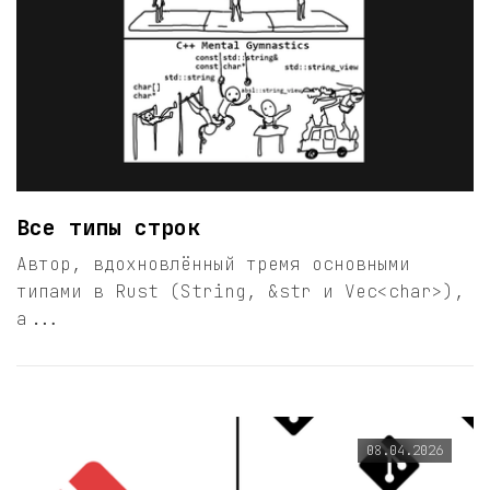
Все типы строк
Автор, вдохновлённый тремя основными
типами в Rust (String, &str и Vec<char>),
а...
08.04.2026