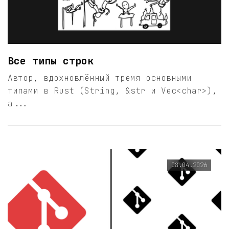
Все типы строк
Автор, вдохновлённый тремя основными
типами в Rust (String, &str и Vec<char>),
а...
08.04.2026