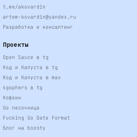
t.me/akovardin
artem-kovardin@yandex.ru
Разработка и консалтинг
Проекты
Open Sauce в tg
Код и Капуста в tg
Код и Капуста в max
4gophers в tg
Кофеин
Go песочница
Fucking Go Date Format
Блог на boosty