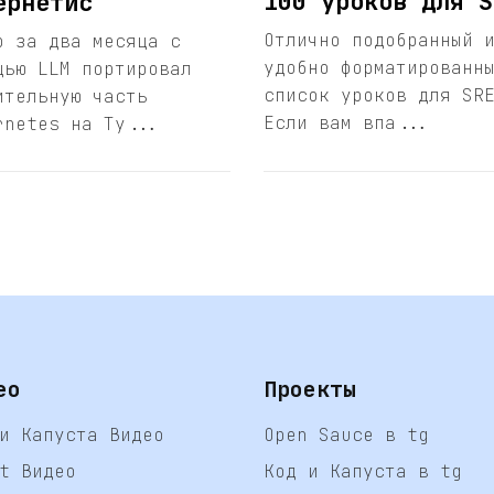
100 уроков для S
ернетис
Отлично подобранный 
р за два месяца с
удобно форматированн
щью LLM портировал
список уроков для SR
ительную часть
Если вам впа...
rnetes на Ty...
ео
Проекты
и Капуста Видео
Open Sauce в tg
t Видео
Код и Капуста в tg