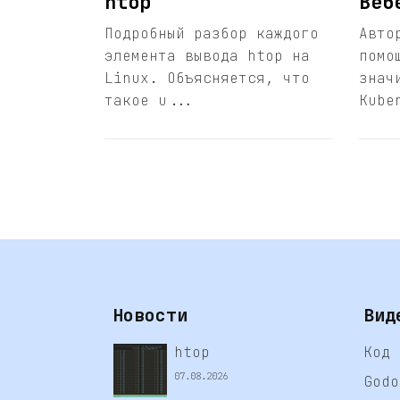
htop
Веб
Подробный разбор каждого
Авто
элемента вывода htop на
помо
Linux. Объясняется, что
знач
такое u...
Kube
Новости
Вид
htop
Код 
07.08.2026
Godo