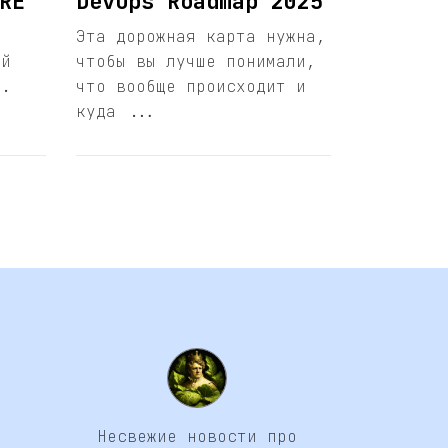
RE
DevOps Roadmap 2025
и
Эта дорожная карта нужна,
ый
чтобы вы лучше понимали,
E.
что вообще происходит и
куда ...
Несвежие новости про