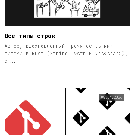
Все типы строк
Автор, вдохновлённый тремя основными
типами в Rust (String, &str и Vec<char>),
а...
08.04.2026