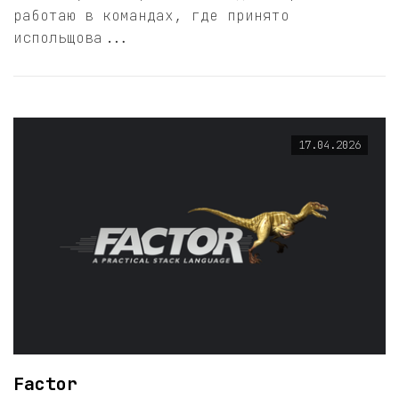
работаю в командах, где принято
испольщова...
17.04.2026
Factor