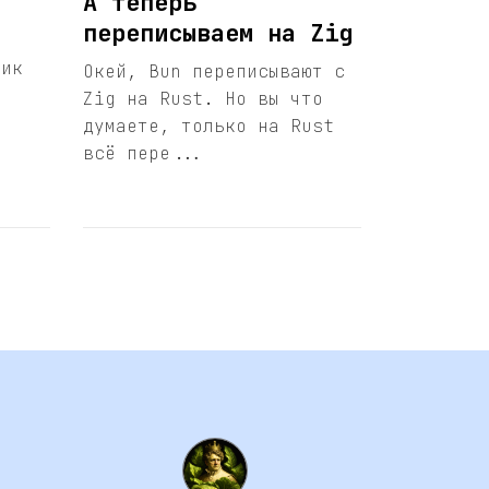
А теперь
переписываем на Zig
чик
Окей, Bun переписывают с
Zig на Rust. Но вы что
думаете, только на Rust
всё пере...