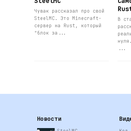
SteelMC
Сам
Rus
Чувак рассказал про свой
SteelMC. Это Minecraft-
В ст
сервер на Rust, который
расс
"блок за...
реал
нуля
...
Новости
Вид
SteelMC
Код 