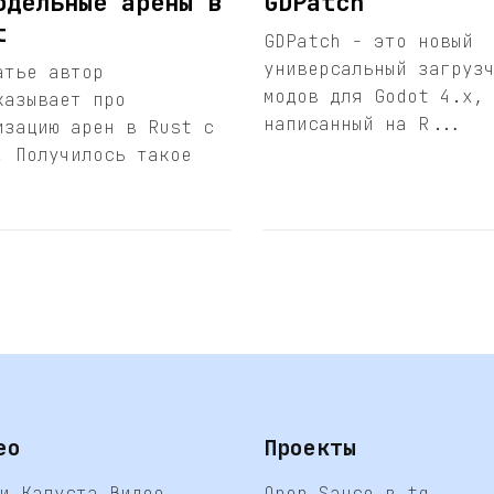
одельные арены в
GDPatch
t
GDPatch - это новый
универсальный загруз
атье автор
модов для Godot 4.x,
казывает про
написанный на R...
изацию арен в Rust с
. Получилось такое
ео
Проекты
и Капуста Видео
Open Sauce в tg