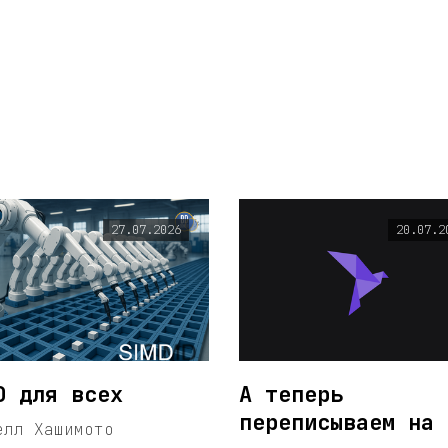
27.07.2026
20.07.2
D для всех
А теперь
переписываем на 
елл Хашимото