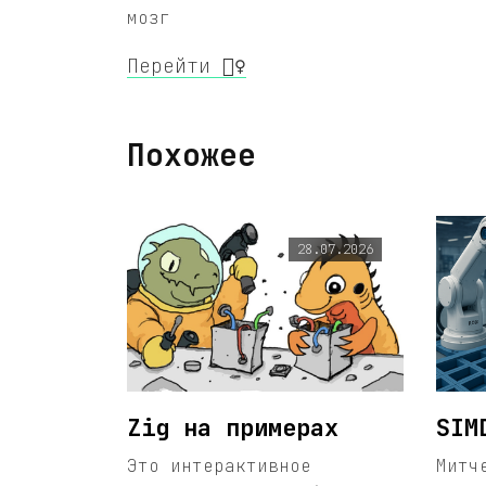
мозг
Перейти 🧙‍♀️
Похожее
28.07.2026
Zig на примерах
SIM
Это интерактивное
Митч