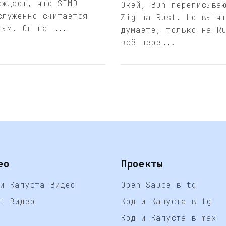
рждает, что SIMD
Окей, Bun переписыва
служенно считается
Zig на Rust. Но вы ч
ным. Он на ...
думаете, только на R
всё пере...
ео
Проекты
и Капуста Видео
Open Sauce в tg
t Видео
Код и Капуста в tg
Код и Капуста в max