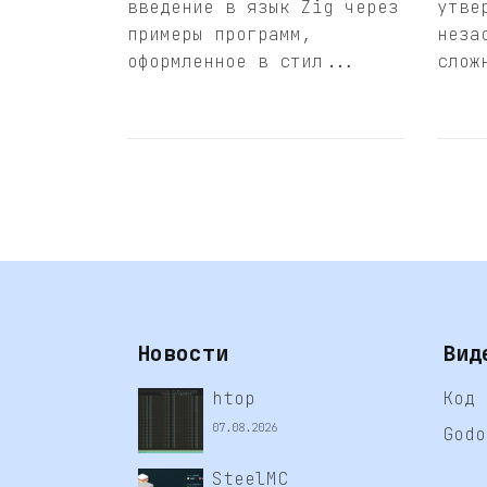
введение в язык Zig через
утве
примеры программ,
неза
оформленное в стил...
слож
Новости
Вид
htop
Код 
07.08.2026
Godo
SteelMC