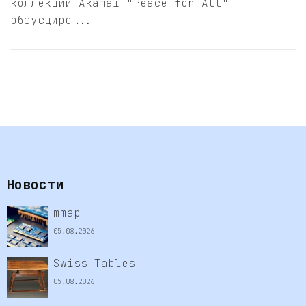
коллекции Akamai "Peace for All"
обфусциро...
Новости
mmap
05.08.2026
Swiss Tables
05.08.2026