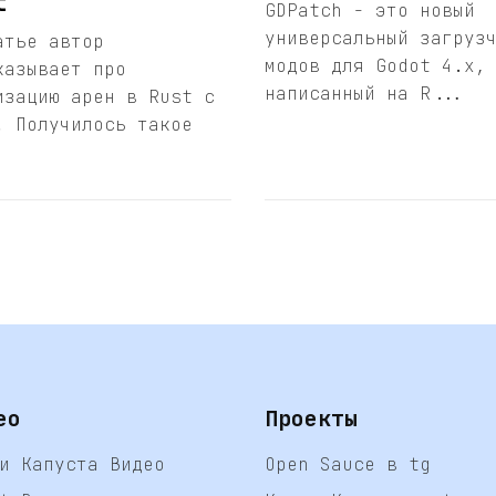
t
GDPatch - это новый
универсальный загруз
атье автор
модов для Godot 4.x,
казывает про
написанный на R...
изацию арен в Rust с
. Получилось такое
ео
Проекты
и Капуста Видео
Open Sauce в tg