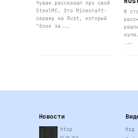
Rus
Чувак рассказал про свой
SteelMC. Это Minecraft-
В ст
сервер на Rust, который
расс
"блок за...
реал
нуля
...
Новости
Вид
htop
Код 
07.08.2026