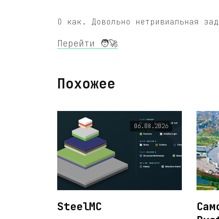
О как. Довольно нетривиальная зад
Перейти 🧑‍🚀
Похожее
06.08.2026
SteelMC
Сам