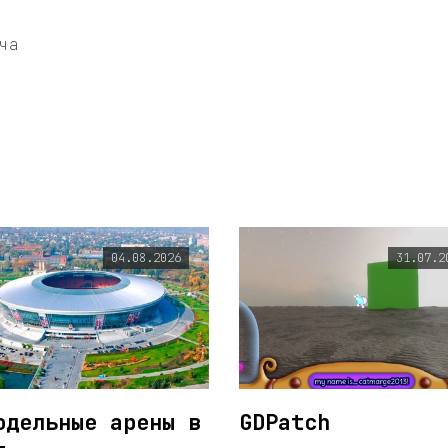
ча
04.08.2026
31.07.2
одельные арены в
GDPatch