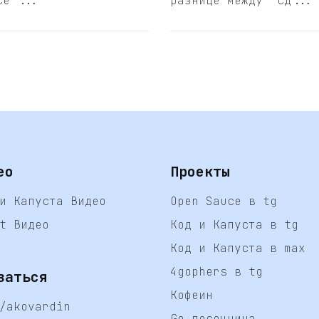
се ...
разнице между "сд...
ео
Проекты
и Капуста Видео
Open Sauce в tg
t Видео
Код и Капуста в tg
Код и Капуста в max
4gophers в tg
заться
Кофеин
/akovardin
Go песочница