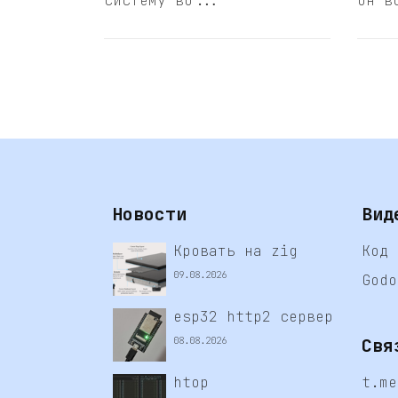
систему во...
он в
Новости
Вид
Кровать на zig
Код 
09.08.2026
Godo
esp32 http2 сервер
Свя
08.08.2026
htop
t.me