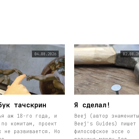
04.08.2026
02.08.2
бук тачскрин
Я сделал!
ья аж 18-го года, и
Beej (автор знаменит
 по комитам, проект
Beej's Guides) пишет
к не развивается. Но
философское эссе о