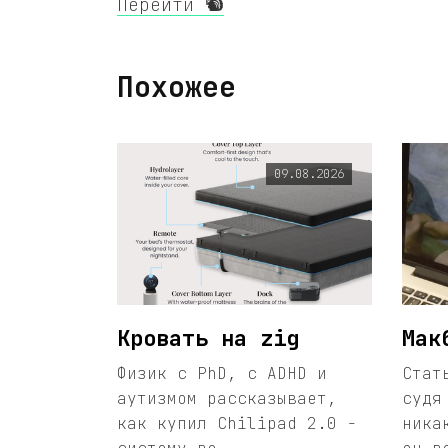
Перейти 🐿️
Похожее
09.08.2026
Кровать на zig
Мак
Физик с PhD, с ADHD и
Стат
аутизмом рассказывает,
судя
как купил Chilipad 2.0 -
ника