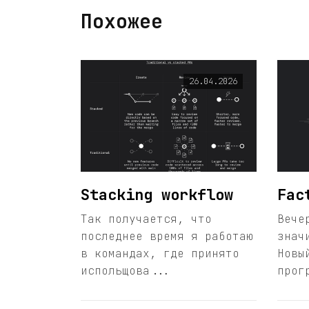
Похожее
26.04.2026
Stacking workflow
Fac
Так получается, что
Вече
последнее время я работаю
знач
в командах, где принято
Новы
испольщова...
прог