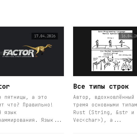
17.04.2026
16.04.2
tor
Все типы строк
р пятницы, а это
Автор, вдохновлённый
ит что? Правильно!
тремя основными типа
й язык
Rust (String, &str и
раммирования. Язык...
Vec<char>), а...