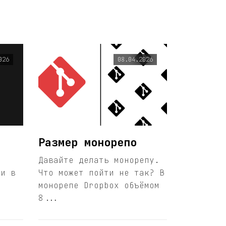
026
08.04.2026
Размер монорепо
Давайте делать монорепу.
ми в
Что может пойти не так? В
монорепе Dropbox объёмом
8...