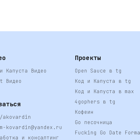
ео
Проекты
и Капуста Видео
Open Sauce в tg
t Видео
Код и Капуста в tg
Код и Капуста в max
4gophers в tg
заться
Кофеин
/akovardin
Go песочница
m-kovardin@yandex.ru
Fucking Go Date Form
аботка и консалтинг