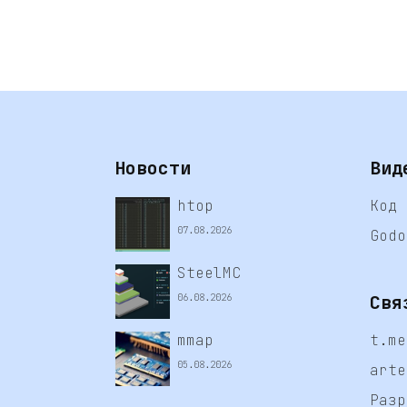
Новости
Вид
htop
Код 
07.08.2026
Godo
SteelMC
Свя
06.08.2026
mmap
t.me
05.08.2026
arte
Разр