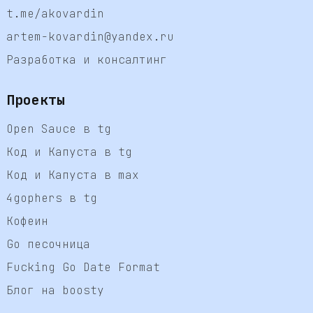
t.me/akovardin
artem-kovardin@yandex.ru
Разработка и консалтинг
Проекты
Open Sauce в tg
Код и Капуста в tg
Код и Капуста в max
4gophers в tg
Кофеин
Go песочница
Fucking Go Date Format
Блог на boosty