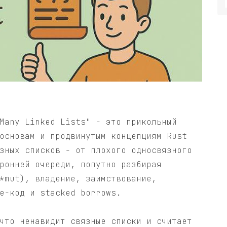
Many Linked Lists" - это прикольный
основам и продвинутым концепциям Rust
зных списков - от плохого односвязного
ронней очереди, попутно разбирая
*mut), владение, заимствование,
e-код и stacked borrows.
что ненавидит связные списки и считает