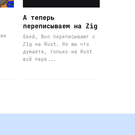
А теперь
переписываем на Zig
чик
Окей, Bun переписывают с
Zig на Rust. Но вы что
думаете, только на Rust
всё пере...