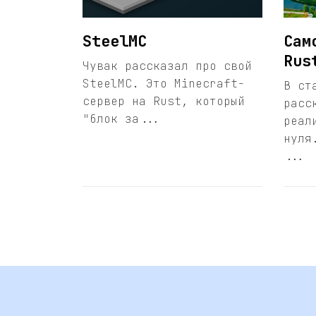
SteelMC
Сам
Rus
Чувак рассказал про свой
SteelMC. Это Minecraft-
В ст
сервер на Rust, который
расс
"блок за...
реал
нуля
...