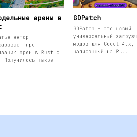
одельные арены в
GDPatch
t
GDPatch - это новый
универсальный загруз
атье автор
модов для Godot 4.x,
казывает про
написанный на R...
изацию арен в Rust с
. Получилось такое