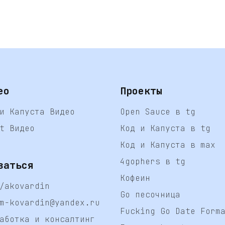
ео
Проекты
и Капуста Видео
Open Sauce в tg
t Видео
Код и Капуста в tg
Код и Капуста в max
4gophers в tg
заться
Кофеин
/akovardin
Go песочница
m-kovardin@yandex.ru
Fucking Go Date Form
аботка и консалтинг