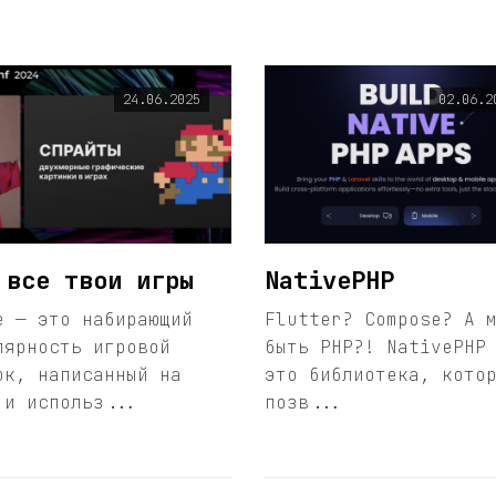
24.06.2025
02.06.2
 все твои игры
NativePHP
e — это набирающий
Flutter? Compose? А 
лярность игровой
быть PHP?! NativePHP
ок, написанный на
это библиотека, кото
 и использ...
позв...