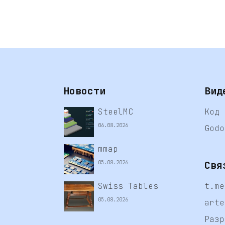
Новости
Вид
SteelMC
Код 
06.08.2026
Godo
mmap
Свя
05.08.2026
Swiss Tables
t.me
05.08.2026
arte
Разр