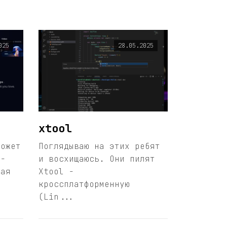
025
28.05.2025
xtool
может
Поглядываю на этих ребят
 -
и восхищаюсь. Они пилят
рая
Xtool -
кроссплатформенную
(Lin...