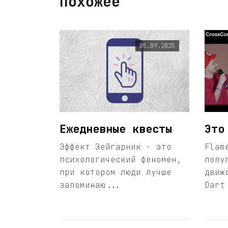
Похожее
05.09.2025
Ежедневные квесты
Это
Эффект Зейгарник - это
Flam
психологический феномен,
попу
при котором люди лучше
движ
запоминаю...
Dart